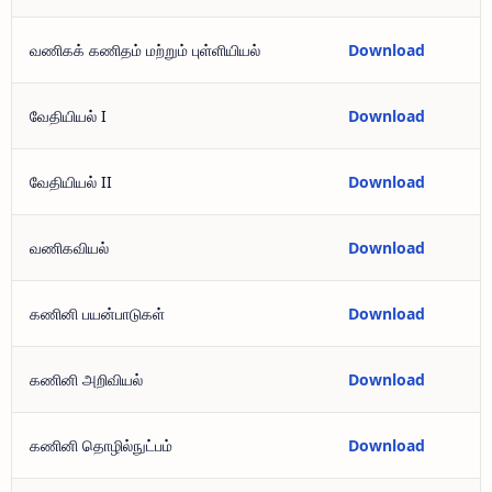
வணிகக் கணிதம் மற்றும் புள்ளியியல்
Download
வேதியியல் I
Download
வேதியியல் II
Download
வணிகவியல்
Download
கணினி பயன்பாடுகள்
Download
கணினி அறிவியல்
Download
கணினி தொழில்நுட்பம்
Download