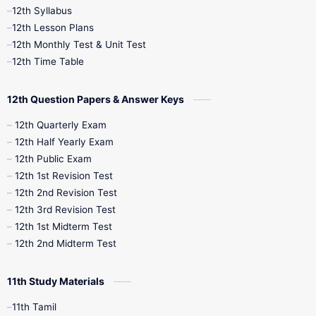
12th Syllabus
12th Public Exam
12th Quarterly
12th Lesson Plans
12th Monthly Test & Unit Test
12th Syllabus
12th Time Table
12th Time Table
10th Quarterly
10th First Revision
12th Question Papers & Answer Keys
10th Half Yearly
10th Lesson Plans
12th Quarterly Exam
12th Half Yearly Exam
10th Midterm
10th Monthly Test
12th Public Exam
12th 1st Revision Test
10th Public Exam
10th Second Revision
12th 2nd Revision Test
12th 3rd Revision Test
10th Syllabus
10th Third Revision
12th 1st Midterm Test
12th 2nd Midterm Test
10th Time Table
12th French
11th Study Materials
12th Zoology
12th History
9th English
11th Tamil