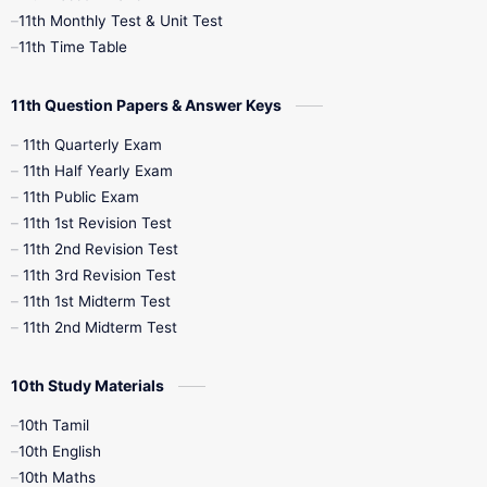
11th Monthly Test & Unit Test
11th Time Table
10th Social Science
11th Question Papers & Answer Keys
11th Quarterly Exam
11th Half Yearly Exam
11th Public Exam
11th 1st Revision Test
11th 2nd Revision Test
11th 3rd Revision Test
11th 1st Midterm Test
11th 2nd Midterm Test
10th Study Materials
10th Tamil
10th English
10th Maths