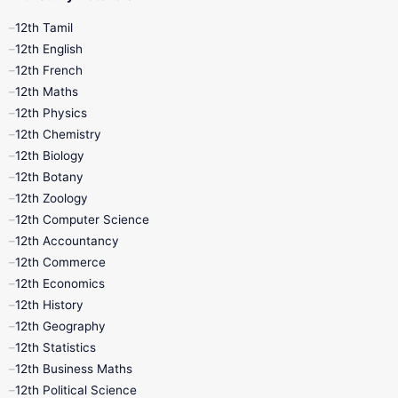
12th Tamil
12th Tamil
10th Tamil
12th English
12th English
12th French
11th First Revision
11th Half Yearly
12th Maths
12th Physics
11th Lesson Plans
11th Midterm
12th Chemistry
12th Biology
11th Monthly Test
11th Public Exam
12th Botany
12th Zoology
11th Quarterly
11th Second Revision
12th Computer Science
12th Accountancy
11th Syllabus
11th Third Revision
12th Commerce
12th Economics
11th Time Table
12th First Revision
12th History
12th Geography
12th Half Yearly
12th Lesson Plans
12th Statistics
12th Business Maths
12th Midterm
12th Monthly Test
12th Political Science