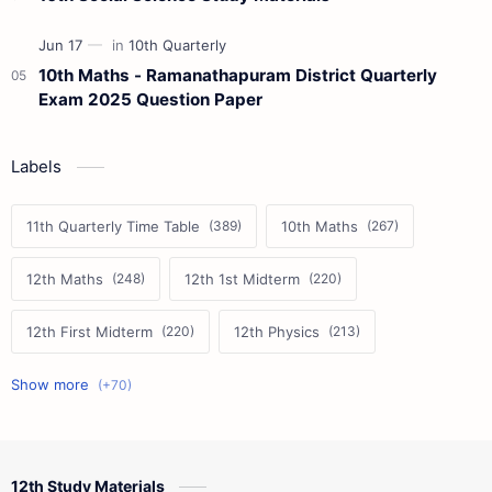
10th Maths - Ramanathapuram District Quarterly
Exam 2025 Question Paper
Labels
11th Quarterly Time Table
10th Maths
12th Maths
12th 1st Midterm
12th First Midterm
12th Physics
11th First Midterm
10th Science
12th Commerce
12th Biology
12th Study Materials
10th First Midterm
10th English