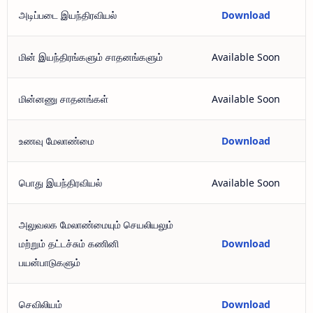
அடிப்படை இயந்திரவியல்
Download
மின் இயந்திரங்களும் சாதனங்களும்
Available Soon
மின்னணு சாதனங்கள்
Available Soon
உணவு மேலாண்மை
Download
பொது இயந்திரவியல்
Available Soon
அலுவலக மேலாண்மையும் செயலியலும்
மற்றும் தட்டச்சும் கணினி
Download
பயன்பாடுகளும்
செவிலியம்
Download